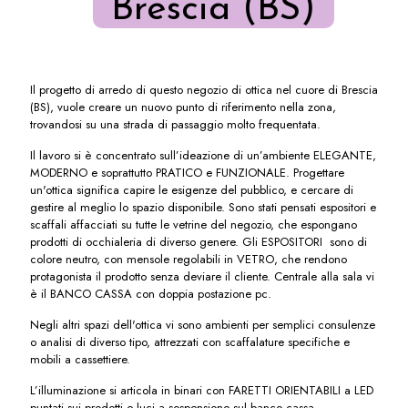
Brescia (BS)
Il progetto di arredo di questo negozio di ottica nel cuore di Brescia
(BS), vuole creare un nuovo punto di riferimento nella zona,
trovandosi su una strada di passaggio molto frequentata.
Il lavoro si è concentrato sull’ideazione di un’ambiente ELEGANTE,
MODERNO e soprattutto PRATICO e FUNZIONALE. Progettare
un'ottica significa capire le esigenze del pubblico, e cercare di
gestire al meglio lo spazio disponibile. Sono stati pensati espositori e
scaffali affacciati su tutte le vetrine del negozio, che espongano
prodotti di occhialeria di diverso genere. Gli ESPOSITORI sono di
colore neutro, con mensole regolabili in VETRO, che rendono
protagonista il prodotto senza deviare il cliente. Centrale alla sala vi
è il BANCO CASSA con doppia postazione pc.
Negli altri spazi dell'ottica vi sono ambienti per semplici consulenze
o analisi di diverso tipo, attrezzati con scaffalature specifiche e
mobili a cassettiere.
L’illuminazione si articola in binari con FARETTI ORIENTABILI a LED
puntati sui prodotti e luci a sospensione sul banco cassa.