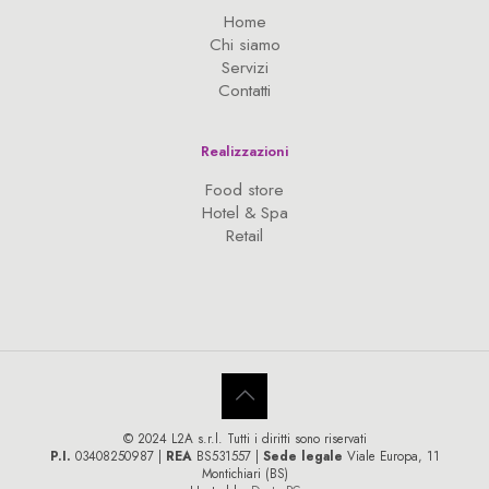
Home
Chi siamo
Servizi
Contatti
Realizzazioni
Food store
Hotel & Spa
Retail
© 2024 L2A s.r.l. Tutti i diritti sono riservati
P.I.
03408250987 |
REA
BS531557 |
Sede legale
Viale Europa, 11
Montichiari (BS)