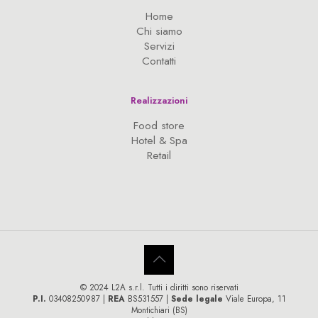
Home
Chi siamo
Servizi
Contatti
Realizzazioni
Food store
Hotel & Spa
Retail
© 2024 L2A s.r.l. Tutti i diritti sono riservati
P.I.
03408250987 |
REA
BS531557 |
Sede legale
Viale Europa, 11
Montichiari (BS)