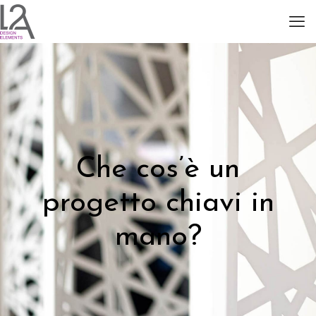
Che cos’è un
progetto chiavi in
mano?