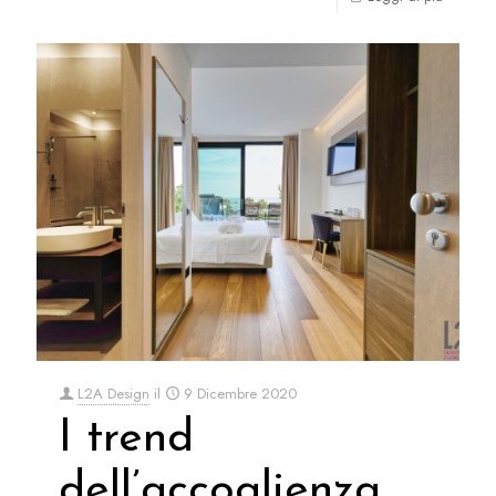
L2A Design
il
9 Dicembre 2020
I trend
dell’accoglienza