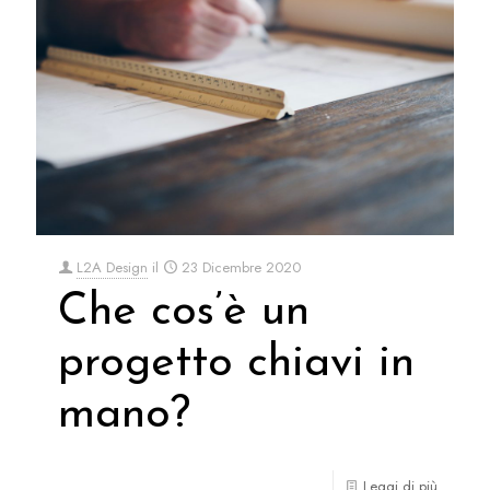
L2A Design
il
23 Dicembre 2020
Che cos’è un
progetto chiavi in
mano?
Leggi di più